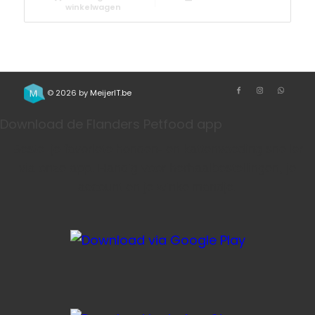
winkelwagen
© 2026 by
MeijerIT.be
Download de Flanders Petfood app
Bestel je favoriete honden- en kattenvoeding sneller
via onze app. Handig voor herhaalbestellingen, je
account en je winkelmandje.