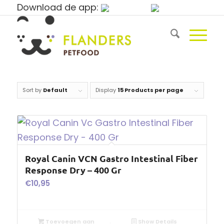
Download de app:
Sort by
Default
Display
15 Products per page
Royal Canin VCN Gastro Intestinal Fiber
Response Dry – 400 Gr
€
10,95
Toevoegen aan
Show Details