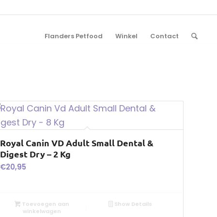
Flanders Petfood
Winkel
Contact
Royal Canin VD Adult Small Dental &
Digest Dry – 2 Kg
€
20,95
Toevoegen aan
Show Details
winkelwagen