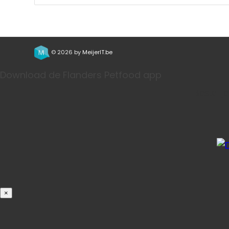
© 2026 by
MeijerIT.be
Download de Flanders Petfood app
Bestel j
×