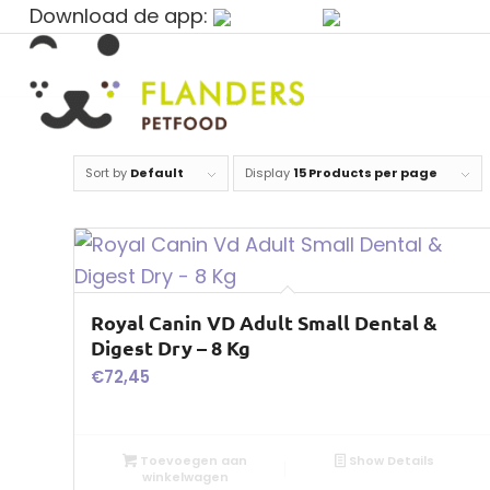
Download de app:
Sort by
Default
Display
15 Products per page
Royal Canin VD Adult Small Dental &
Digest Dry – 8 Kg
€
72,45
Toevoegen aan
Show Details
winkelwagen