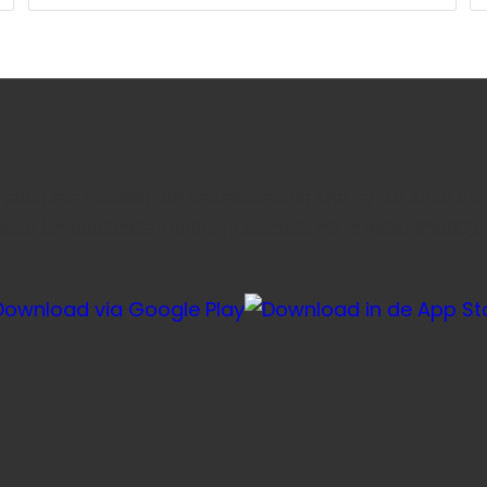
e favoriete honden- en kattenvoeding sneller via onze ap
voor herhaalbestellingen, je account en je winkelmandje