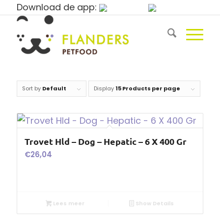
Download de app:
Sort by
Default
Display
15 Products per page
Trovet Hld – Dog – Hepatic – 6 X 400 Gr
€
26,04
Lees meer
Show Details