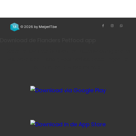
© 2026 by
MeijerIT.be
Download de Flanders Petfood app
Bestel je favoriete honden- en kattenvoeding sneller
via onze app. Handig voor herhaalbestellingen, je
account en je winkelmandje.