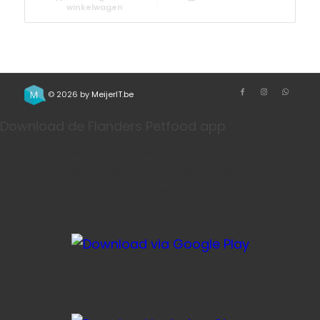
winkelwagen
© 2026 by
MeijerIT.be
Download de Flanders Petfood app
Bestel je favoriete honden- en kattenvoeding sneller
via onze app. Handig voor herhaalbestellingen, je
account en je winkelmandje.