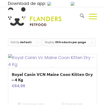
Download de app:
Sort by
Default
Display
15 Products per page
Royal Canin VCN Maine Coon Kitten Dry
– 4 Kg
€
64,99
Toevoegen aan
Show Details