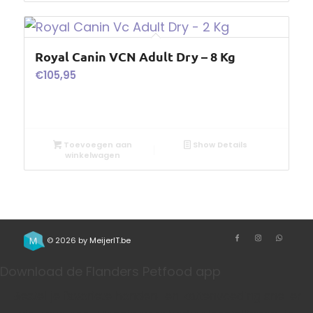
Royal Canin VCN Adult Dry – 8 Kg
€
105,95
Toevoegen aan
Show Details
winkelwagen
© 2026 by
MeijerIT.be
Download de Flanders Petfood app
Bestel je favoriete honden- en kattenvoeding sneller