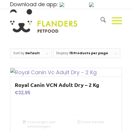
Download de app:
Sort by
Default
Display
15 Products per page
Royal Canin VCN Adult Dry – 2 Kg
€
32,95
Toevoegen aan
Show Details
winkelwagen