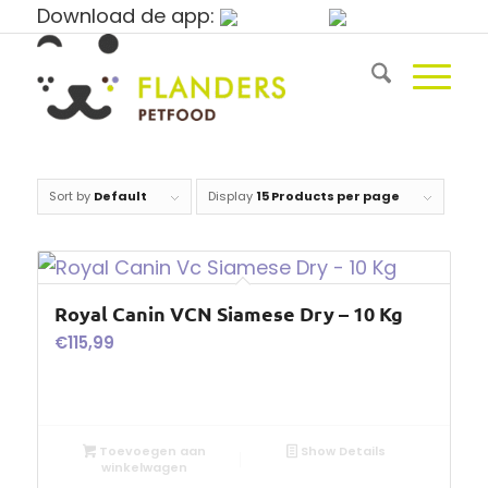
Download de app:
Sort by
Default
Display
15 Products per page
Royal Canin VCN Siamese Dry – 10 Kg
€
115,99
Toevoegen aan
Show Details
winkelwagen