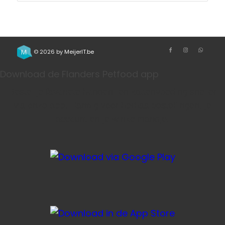
© 2026 by
MeijerIT.be
Download de Flanders Petfood app
Bestel je favoriete honden- en kattenvoeding sneller
via onze app. Handig voor herhaalbestellingen, je
account en je winkelmandje.