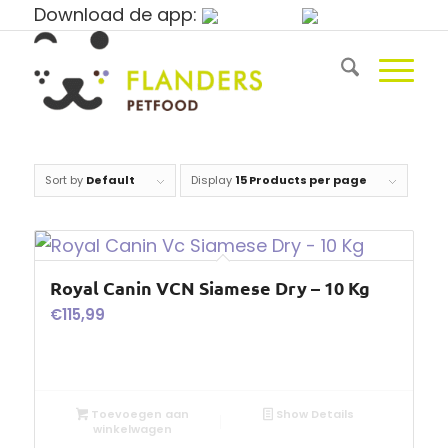
Download de app:
Sort by
Default
Display
15 Products per page
Royal Canin VCN Siamese Dry – 10 Kg
€
115,99
Toevoegen aan
Show Details
winkelwagen