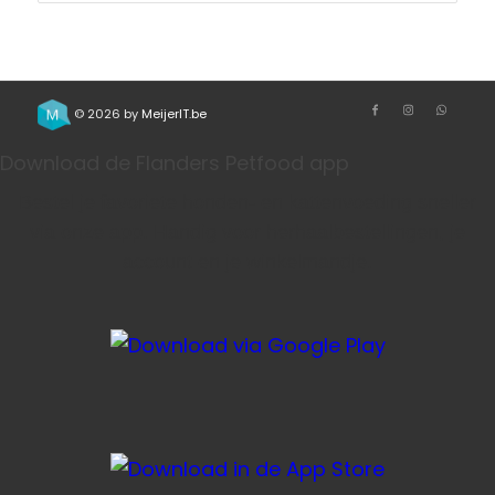
© 2026 by
MeijerIT.be
Download de Flanders Petfood app
Bestel je favoriete honden- en kattenvoeding sneller
via onze app. Handig voor herhaalbestellingen, je
account en je winkelmandje.