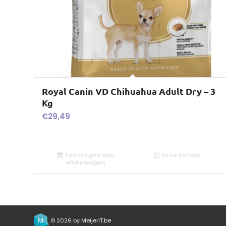
Royal Canin VD Chihuahua Adult Dry – 3
Kg
€
29,49
Toevoegen aan
Show Details
winkelwagen
© 2026 by
MeijerIT.be