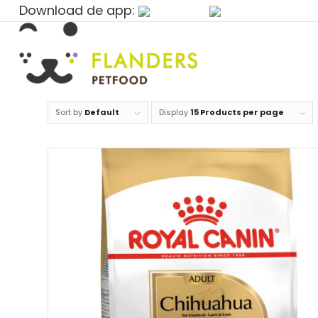
Download de app:
Sort by
Default
Display
15 Products per page