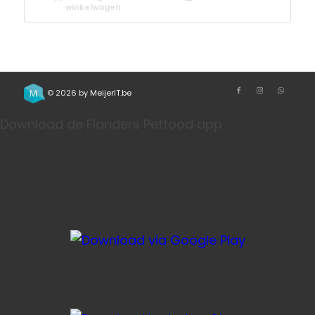
winkelwagen
© 2026 by
MeijerIT.be
Download de Flanders Petfood app
Bestel je favoriete honden- en kattenvoeding sneller
via onze app. Handig voor herhaalbestellingen, je
account en je winkelmandje.