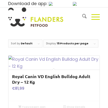
Download de app:
Sort by
Default
Display
15 Products per page
Royal Canin VD English Bulldog Adult
Dry – 12 Kg
€
81,99
Toevoegen aan
Show Details