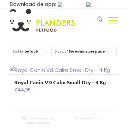
Download de app:
Sort by
Default
Display
15 Products per page
Royal Canin VD Calm Small Dry – 4 Kg
€
44,95
Toevoegen aan
Show Details
winkelwagen