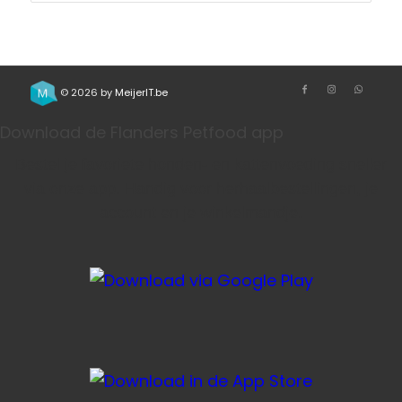
© 2026 by
MeijerIT.be
Download de Flanders Petfood app
Bestel je favoriete honden- en kattenvoeding sneller
via onze app. Handig voor herhaalbestellingen, je
account en je winkelmandje.