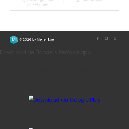
Toevoegen aan
Show Details
winkelwagen
© 2026 by
MeijerIT.be
Download de Flanders Petfood app
Bestel je favoriete honden- en kattenvoeding sneller
via onze app. Handig voor herhaalbestellingen, je
account en je winkelmandje.