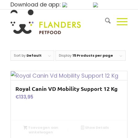
Download de app:
Sort by
Default
Display
15 Products per page
Royal Canin VD Mobility Support 12 Kg
€
133,95
Toevoegen aan
Show Details
winkelwagen