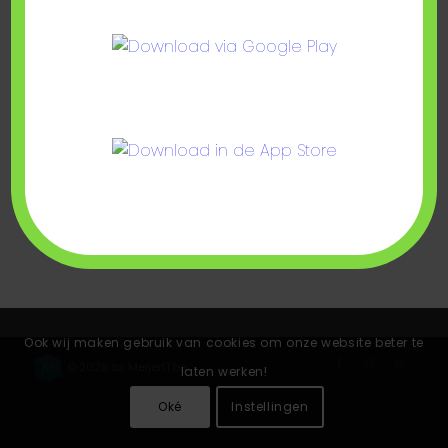
For best search results, mind the following
suggestions:
Always double check your spelling.
Try similar keywords, for example: tablet instead of
laptop.
Try using more than one keyword.
Ook wij maken gebruik van cookies om onze website beter te
© 2026 by
MeijerIT.be
laten werken!
Oké
Instellingen