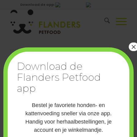
Download de app:
×
Geen producten gevonden die aan je zoekcriteria
Download de
voldoen.
Flanders Petfood
app
Nothing Found
Sorry, the post you are looking for is not available. Maybe
Bestel je favoriete honden- en
you want to perform a search?
kattenvoeding sneller via onze app.
Handig voor herhaalbestellingen, je
account en je winkelmandje.