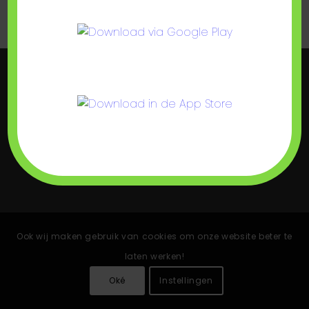
© 2026 by
MeijerIT.be
Ook wij maken gebruik van cookies om onze website beter te
laten werken!
Oké
Instellingen