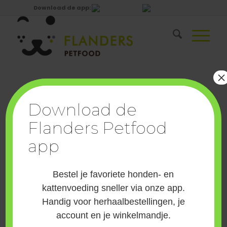
Download de app:
×
Wachtwoord vergeten? Voer je
Download de
gebruikersnaam of e-mailadres in. Je
Flanders Petfood
ontvangt een link via e-mail om een nieuw
wachtwoord in te stellen.
app
Gebruikersnaam of
Bestel je favoriete honden- en
e-mailadres
*
kattenvoeding sneller via onze app.
Handig voor herhaalbestellingen, je
account en je winkelmandje.
Wachtwoord opnieuw instellen