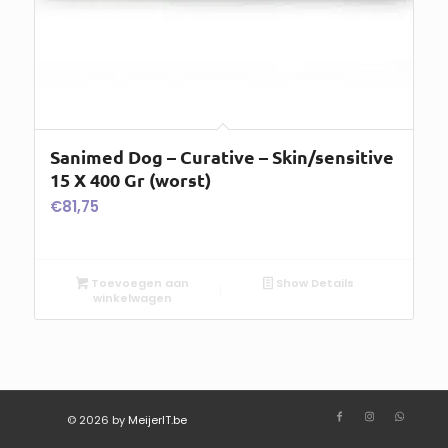
Sanimed Dog – Curative – Skin/sensitive
15 X 400 Gr (worst)
€
81,75
Toevoegen aan
Show Details
winkelwagen
© 2026 by
MeijerIT.be