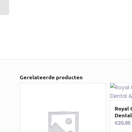
Renal Fich Pouch Wet
– 12 X 85 Gr
Gerelateerde producten
Royal 
Dental
€
20,95