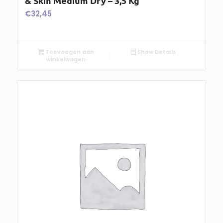
& Skin Medium Dry – 3,5 Kg
€
32,45
Toevoegen aan
Show Details
winkelwagen