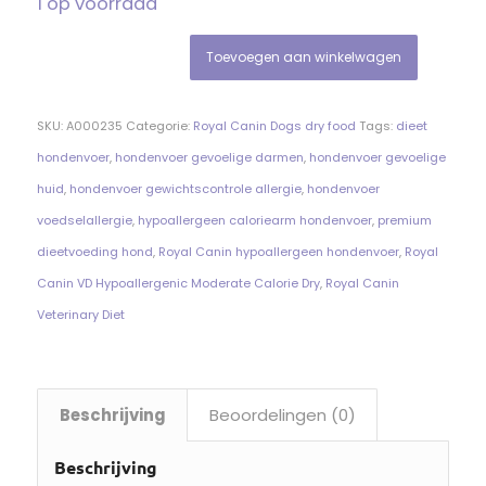
1 op voorraad
Toevoegen aan winkelwagen
SKU:
A000235
Categorie:
Royal Canin Dogs dry food
Tags:
dieet
hondenvoer
,
hondenvoer gevoelige darmen
,
hondenvoer gevoelige
huid
,
hondenvoer gewichtscontrole allergie
,
hondenvoer
voedselallergie
,
hypoallergeen caloriearm hondenvoer
,
premium
dieetvoeding hond
,
Royal Canin hypoallergeen hondenvoer
,
Royal
Canin VD Hypoallergenic Moderate Calorie Dry
,
Royal Canin
Veterinary Diet
Beschrijving
Beoordelingen (0)
Beschrijving