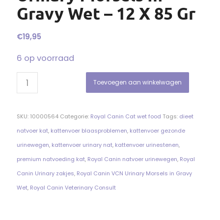
Gravy Wet – 12 X 85 Gr
€
19,95
6 op voorraad
Toevoegen aan winkelwagen
SKU:
10000564
Categorie:
Royal Canin Cat wet food
Tags:
dieet
natvoer kat
,
kattenvoer blaasproblemen
,
kattenvoer gezonde
urinewegen
,
kattenvoer urinary nat
,
kattenvoer urinestenen
,
premium natvoeding kat
,
Royal Canin natvoer urinewegen
,
Royal
Canin Urinary zakjes
,
Royal Canin VCN Urinary Morsels in Gravy
Wet
,
Royal Canin Veterinary Consult