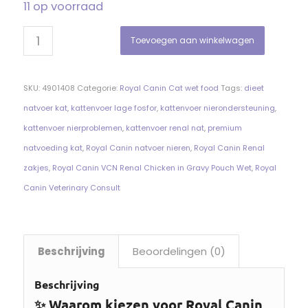
11 op voorraad
Toevoegen aan winkelwagen
SKU:
4901408
Categorie:
Royal Canin Cat wet food
Tags:
dieet
natvoer kat
,
kattenvoer lage fosfor
,
kattenvoer nierondersteuning
,
kattenvoer nierproblemen
,
kattenvoer renal nat
,
premium
natvoeding kat
,
Royal Canin natvoer nieren
,
Royal Canin Renal
zakjes
,
Royal Canin VCN Renal Chicken in Gravy Pouch Wet
,
Royal
Canin Veterinary Consult
Beschrijving
Beoordelingen (0)
Beschrijving
✨ Waarom kiezen voor Royal Canin