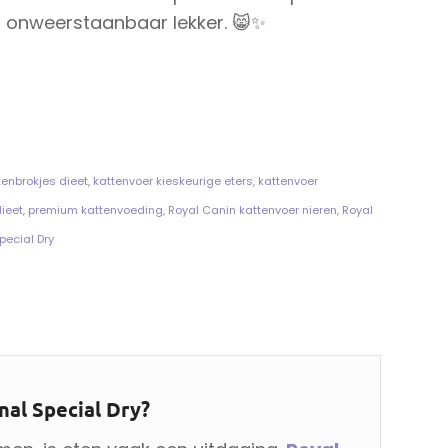
 onweerstaanbaar lekker. 😸✨
tenbrokjes dieet
,
kattenvoer kieskeurige eters
,
kattenvoer
dieet
,
premium kattenvoeding
,
Royal Canin kattenvoer nieren
,
Royal
pecial Dry
al Special Dry?