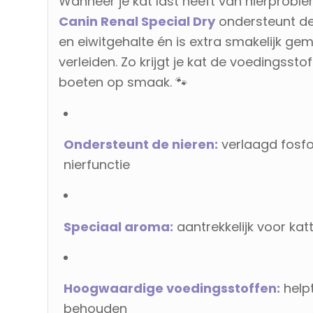
Wanneer je kat last heeft van nierproble
Canin Renal Special Dry
ondersteunt de
en eiwitgehalte én is extra smakelijk ge
verleiden. Zo krijgt je kat de voedingssto
boeten op smaak. 🐾
Ondersteunt de nieren:
verlaagd fosfo
nierfunctie
Speciaal aroma:
aantrekkelijk voor kat
Hoogwaardige voedingsstoffen:
helpt
behouden