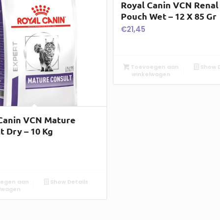
Royal Canin VCN Renal 
Pouch Wet – 12 X 85 Gr
€
21,45
Toevoegen aan
Show D
winkelwagen
Canin VCN Mature
t Dry – 10 Kg
egen aan
Show Details
lwagen