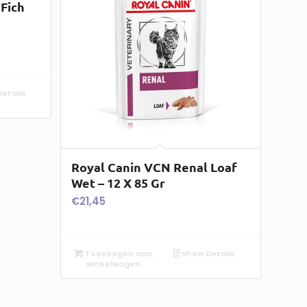
Fich
etails
Royal Canin VCN Renal Loaf
Wet – 12 X 85 Gr
€
21,45
Toevoegen aan
Show Details
winkelwagen