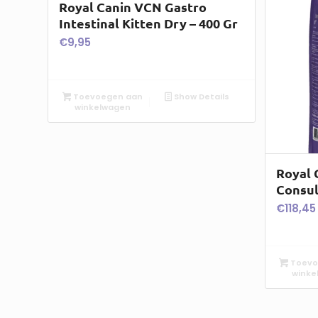
Royal Canin VCN Gastro
Intestinal Kitten Dry – 400 Gr
€
9,95
Toevoegen aan
Show Details
winkelwagen
Royal 
Consul
€
118,45
Toevo
winke