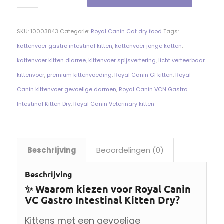
SKU:
10003843
Categorie:
Royal Canin Cat dry food
Tags:
kattenvoer gastro intestinal kitten
,
kattenvoer jonge katten
,
kattenvoer kitten diarree
,
kittenvoer spijsvertering
,
licht verteerbaar
kittenvoer
,
premium kittenvoeding
,
Royal Canin GI kitten
,
Royal
Canin kittenvoer gevoelige darmen
,
Royal Canin VCN Gastro
Intestinal Kitten Dry
,
Royal Canin Veterinary kitten
Beschrijving
Beoordelingen (0)
Beschrijving
✨ Waarom kiezen voor Royal Canin
VC Gastro Intestinal Kitten Dry?
Kittens met een gevoelige