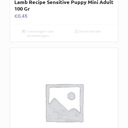
Lamb Recipe Sensitive Puppy Mini Adult
100 Gr
€
0,45
Toevoegen aan
Show Details
winkelwagen