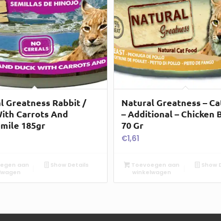
l Greatness Rabbit /
Natural Greatness – Ca
ith Carrots And
– Additional – Chicken 
mile 185gr
70 Gr
€
1,61
egen aan
Show Details
Toevoegen aan
Show D
lwagen
winkelwagen