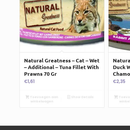
Natural Greatness – Cat – Wet
Natura
– Additional – Tuna Fillet With
Duck W
Prawns 70 Gr
Chamo
€
1,61
€
2,35
Toevoegen aan
Show Details
Toevo
winkelwagen
winke