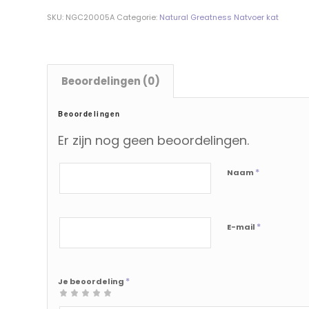
SKU:
NGC20005A
Categorie:
Natural Greatness Natvoer kat
Beoordelingen (0)
Beoordelingen
Er zijn nog geen beoordelingen.
*
Naam
*
E-mail
*
Je beoordeling
1
2
3
4 van
5 van de