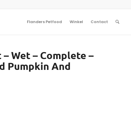
Flanders Petfood
Winkel
Contact
t – Wet – Complete –
nd Pumpkin And