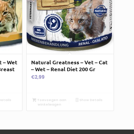
t – Wet
Natural Greatness – Vet – Cat
Breast
– Wet – Renal Diet 200 Gr
€
2,99
etails
Toevoegen aan
Show Details
winkelwagen