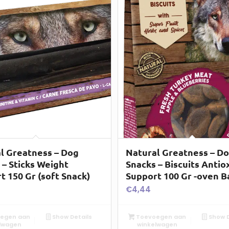
l Greatness – Dog
Natural Greatness – D
 – Sticks Weight
Snacks – Biscuits Antio
t 150 Gr (soft Snack)
Support 100 Gr -oven B
€
4,44
egen aan
Show Details
Toevoegen aan
Show D
lwagen
winkelwagen