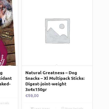
og
Natural Greatness – Dog
xidant
Snacks – Xl Multipack Sticks:
aked-
Digest-joint-weight
3x4x150gr
€
59,00
etails
Lees meer
Show Details