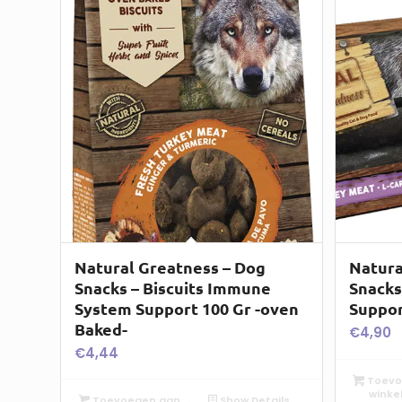
Natural Greatness – Dog
Natura
Snacks – Biscuits Immune
Snacks
System Support 100 Gr -oven
Suppor
Baked-
€
4,90
€
4,44
Toevo
winke
Toevoegen aan
Show Details