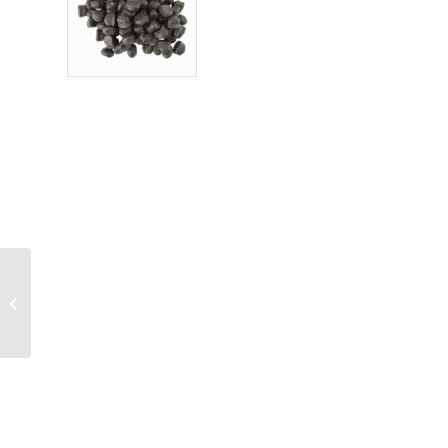
Natural Greatness –
Dog Snacks – Bits
Weight Support 150
Gr (soft...