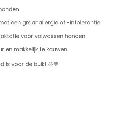
 honden
met een graanallergie of -intolerantie
traktatie voor volwassen honden
uur en makkelijk te kauwen
d is voor de buik! 🐶💚