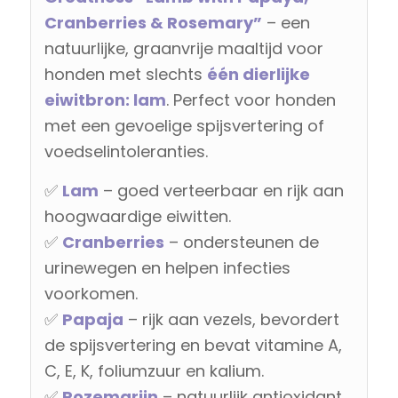
Cranberries & Rosemary”
– een
natuurlijke, graanvrije maaltijd voor
honden met slechts
één dierlijke
eiwitbron: lam
. Perfect voor honden
met een gevoelige spijsvertering of
voedselintoleranties.
✅
Lam
– goed verteerbaar en rijk aan
hoogwaardige eiwitten.
✅
Cranberries
– ondersteunen de
urinewegen en helpen infecties
voorkomen.
✅
Papaja
– rijk aan vezels, bevordert
de spijsvertering en bevat vitamine A,
C, E, K, foliumzuur en kalium.
✅
Rozemarijn
– natuurlijk antioxidant,