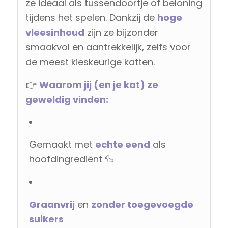
ze ideaal als tussendoortje of beloning
tijdens het spelen. Dankzij de
hoge
vleesinhoud
zijn ze bijzonder
smaakvol en aantrekkelijk, zelfs voor
de meest kieskeurige katten.
👉
Waarom jij (en je kat) ze
geweldig vinden:
Gemaakt met
echte eend
als
hoofdingrediënt 🦆
Graanvrij
en
zonder toegevoegde
suikers