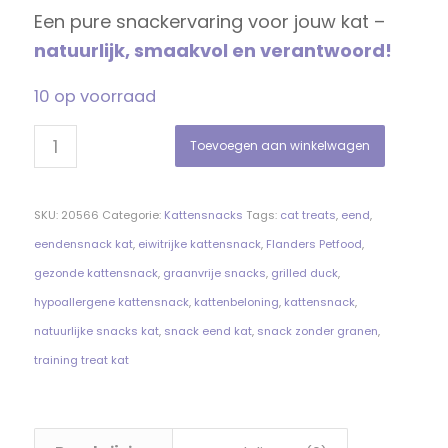
Een pure snackervaring voor jouw kat –
natuurlijk, smaakvol en verantwoord!
10 op voorraad
Toevoegen aan winkelwagen
SKU:
20566
Categorie:
Kattensnacks
Tags:
cat treats
,
eend
,
eendensnack kat
,
eiwitrijke kattensnack
,
Flanders Petfood
,
gezonde kattensnack
,
graanvrije snacks
,
grilled duck
,
hypoallergene kattensnack
,
kattenbeloning
,
kattensnack
,
natuurlijke snacks kat
,
snack eend kat
,
snack zonder granen
,
training treat kat