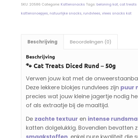
SKU:
20586
Categorie:
Kattensnacks
Tags:
beloning kat
,
cat treats
kattensnoepjes
,
natuurlijke snacks
,
rundvlees
,
vlees snacks kat
Beschrijving
Beoordelingen (0)
Beschrijving
🐾 Cat Treats Diced Rund – 50g
Verwen jouw kat met de onweerstaanb
Deze lekkere blokjes rundvlees zijn
puur 
precies wat jouw kleine jagertje nodig he
of als extraatje bij de maaltijd.
De
zachte textuur
en
intense rundsm
katten dolgelukkig. Bovendien bevatten 
smaakstoffen
, enkel pure kwaliteit di