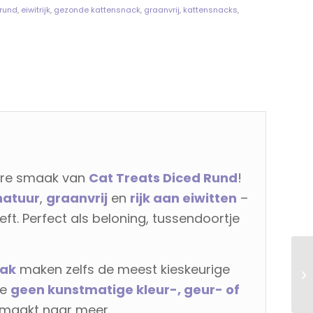
 rund
,
eiwitrijk
,
gezonde kattensnack
,
graanvrij
,
kattensnacks
,
are smaak van
Cat Treats Diced Rund
!
natuur
,
graanvrij
en
rijk aan eiwitten
–
eft. Perfect als beloning, tussendoortje
aak
maken zelfs de meest kieskeurige
ze
geen kunstmatige kleur-, geur- of
e smaakt naar meer.