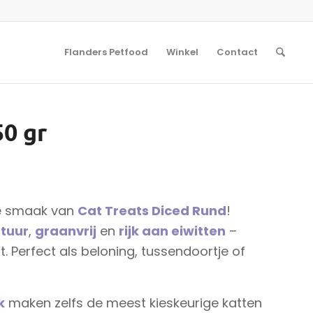
Flanders Petfood
Winkel
Contact
50 gr
e smaak van
Cat Treats Diced Rund
!
tuur
,
graanvrij
en
rijk aan eiwitten
–
t. Perfect als beloning, tussendoortje of
k
maken zelfs de meest kieskeurige katten