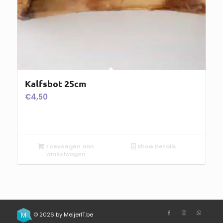
Kalfsbot 25cm
€
4,50
Toevoegen aan
Show Details
winkelwagen
© 2026 by
MeijerIT.be