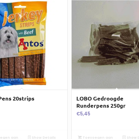
Pens 20strips
LOBO Gedroogde
Runderpens 250gr
€
5,45
egen aan
Show Details
Toevoegen aan
Show D