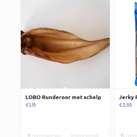
LOBO Runderoor met schelp
Jerky 
€
1,15
€
2,55
Toevoegen aan
Show Details
Toevo