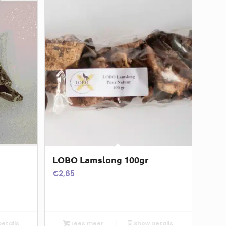
LOBO Lamslong 100gr
€
2,65
etails
Lees meer
Show Details