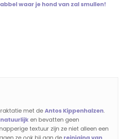
nabbel waar je hond van zal smullen!
 traktatie met de
Antos Kippenhalzen
.
natuurlijk
en bevatten geen
apperige textuur zijn ze niet alleen een
ragen ze ook bij aan de
reiniging van