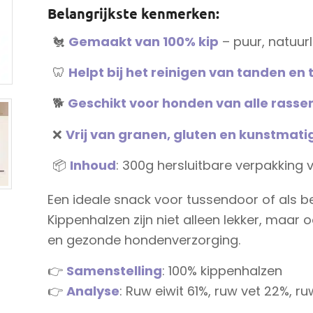
Belangrijkste kenmerken:
🐔
Gemaakt van 100% kip
– puur, natuurli
🦷
Helpt bij het reinigen van tanden en
🐕
Geschikt voor honden van alle rassen
❌
Vrij van granen, gluten en kunstmat
📦
Inhoud
: 300g hersluitbare verpakking 
Een ideale snack voor tussendoor of als b
Kippenhalzen zijn niet alleen lekker, maar
en gezonde hondenverzorging.
👉
Samenstelling
: 100% kippenhalzen
👉
Analyse
: Ruw eiwit 61%, ruw vet 22%, r