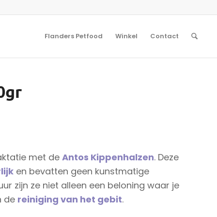
Flanders Petfood
Winkel
Contact
0gr
raktatie met de
Antos Kippenhalzen
. Deze
ijk
en bevatten geen kunstmatige
r zijn ze niet alleen een beloning waar je
n de
reiniging van het gebit
.