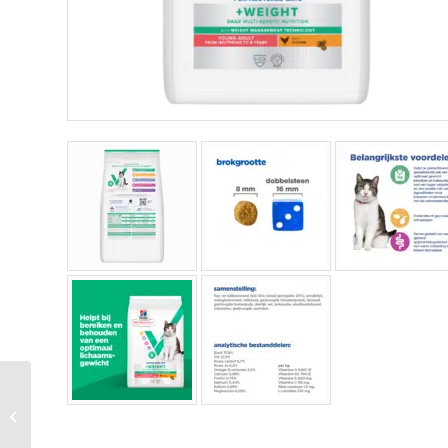
Hi Fel Adult – Ve Mb
Dental – Chicken –
6,5 Kg