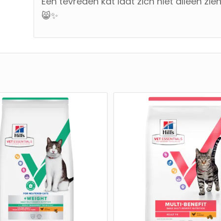
Een tevreden kat laat zich niet alleen zi
😸✨