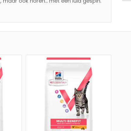
en, maar ook horen… met een luid gespin.