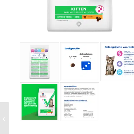
Hill’s Feline Kitten –
Ve Mb – Chicken – 1,5
Kg