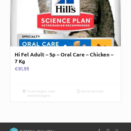
Hi Fel Adult – Sp – Oral Care – Chicken –
7 Kg
€
91,95
Toevoegen aan
Show Details
winkelwagen