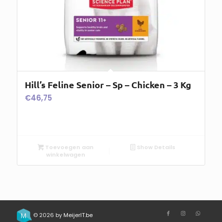
Hill’s Feline Senior – Sp – Chicken – 3 Kg
€
46,75
Toevoegen aan
Show Details
winkelwagen
© 2026 by
MeijerIT.be