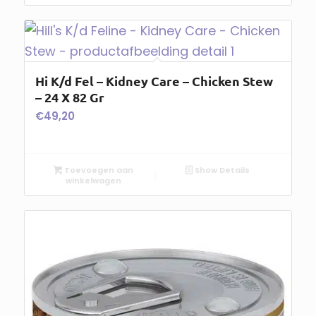
Hi K/d Fel – Kidney Care – Chicken Stew
– 24 X 82 Gr
€
49,20
Toevoegen aan
Show Details
winkelwagen