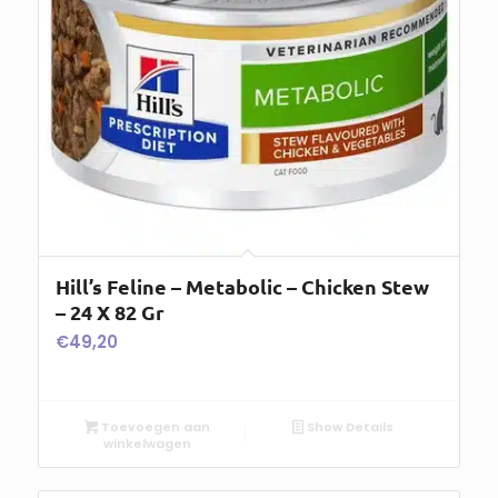
Hill’s Feline – Metabolic – Chicken Stew
– 24 X 82 Gr
€
49,20
Toevoegen aan
Show Details
winkelwagen