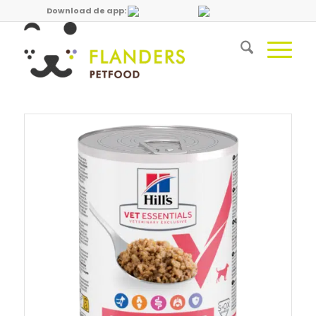
Download de app: