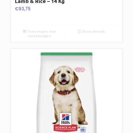
Lamb & Rice – 14 Kg
€
93,75
Toevoegen aan
Show Details
winkelwagen