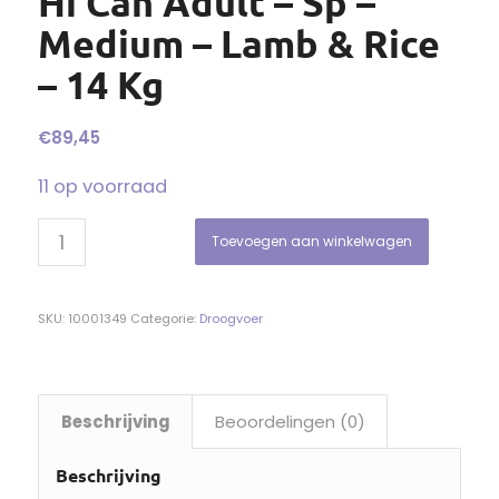
Hi Can Adult – Sp –
Medium – Lamb & Rice
– 14 Kg
€
89,45
11 op voorraad
Toevoegen aan winkelwagen
SKU:
10001349
Categorie:
Droogvoer
Beschrijving
Beoordelingen (0)
Beschrijving