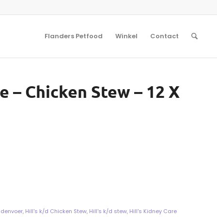
Flanders Petfood
Winkel
Contact
e – Chicken Stew – 12 X
ndenvoer
,
Hill's k/d Chicken Stew
,
Hill's k/d stew
,
Hill's Kidney Care