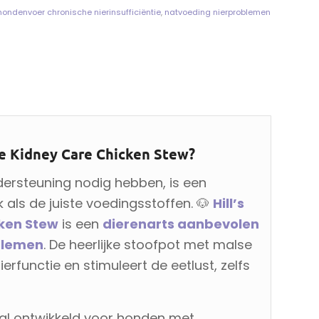
hondenvoer chronische nierinsufficiëntie
,
natvoeding nierproblemen
ne Kidney Care Chicken Stew?
dersteuning nodig hebben, is een
k als de juiste voedingsstoffen. 🐶
Hill’s
cken Stew
is een
dierenarts aanbevolen
blemen
. De heerlijke stoofpot met malse
erfunctie en stimuleert de eetlust, zelfs
al ontwikkeld voor honden met