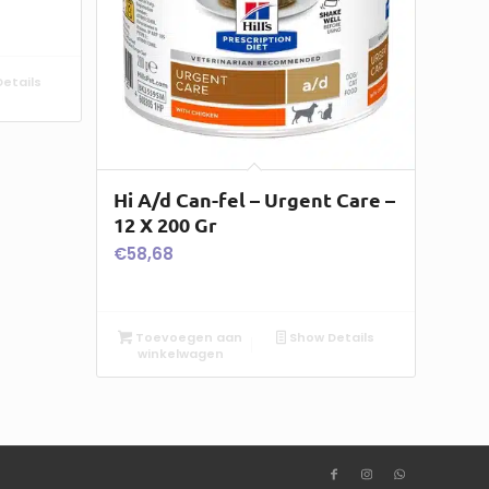
etails
Hi A/d Can-fel – Urgent Care –
12 X 200 Gr
€
58,68
Toevoegen aan
Show Details
winkelwagen