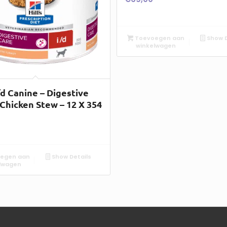
Toevoegen aan
Show D
winkelwagen
I/d Canine – Digestive
 Chicken Stew – 12 X 354
egen aan
Show Details
lwagen