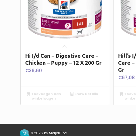
Hi I/d Can – Digestive Care –
Hill’s 
Chicken – Puppy – 12 X 200 Gr
Care –
Gr
€
36,60
€
67,08
Toevoegen aan
Show Details
Toevo
winkelwagen
winke
© 2026 by
MeijerIT.be