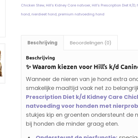
Chicken Stew
,
Hill's Kidney Care natvoer
,
Hill's Prescription Diet K/D
,
hond
,
nierdieet hond
,
premium natvoeding hond
Beschrijving
Beoordelingen (0)
Beschrijving
✨ Waarom kiezen voor Hill’s k/d Cani
Wanneer de nieren van je hond extra on
smakelijke maaltijd vaak net zo belangrij
Prescription Diet k/d Kidney Care Chi
natvoeding voor honden met nierpro
stukjes kip en groenten ondersteunt de ni
bij honden die minder graag eten.
Ondersteunt de nierfunctie:
specia