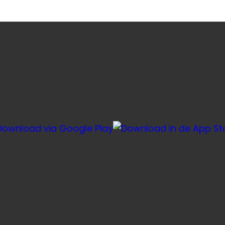
e favoriete honden- en kattenvoeding sneller via onze ap
voor herhaalbestellingen, je account en je winkelmandje