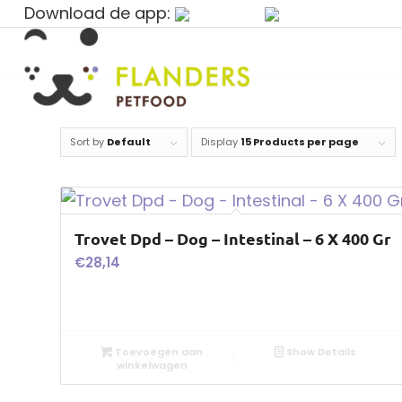
Download de app:
Sort by
Default
Display
15 Products per page
Trovet Dpd – Dog – Intestinal – 6 X 400 Gr
€
28,14
Toevoegen aan
Show Details
winkelwagen