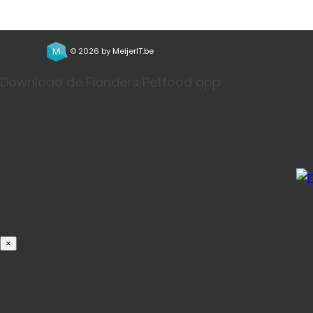
© 2026 by
MeijerIT.be
Download de Flanders Petfood app
Bestel j
×