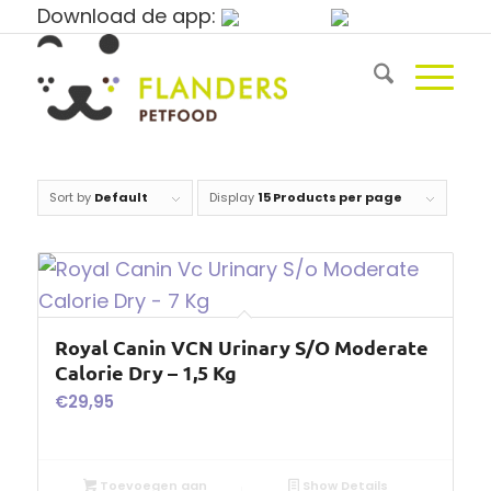
Download de app:
Sort by
Default
Display
15 Products per page
Royal Canin VCN Urinary S/O Moderate
Calorie Dry – 1,5 Kg
€
29,95
Toevoegen aan
Show Details