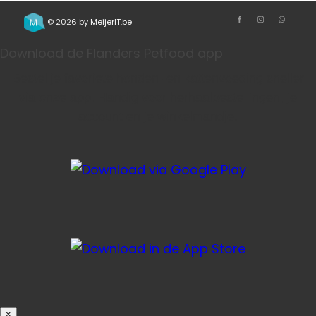
© 2026 by
MeijerIT.be
Download de Flanders Petfood app
Bestel je favoriete honden- en kattenvoeding sneller
via onze app. Handig voor herhaalbestellingen, je
account en je winkelmandje.
×