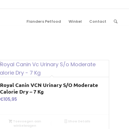
Flanders Petfood
Winkel
Contact
Royal Canin VCN Urinary S/O Moderate
Calorie Dry – 7 Kg
€
105,95
Toevoegen aan
Show Details
winkelwagen