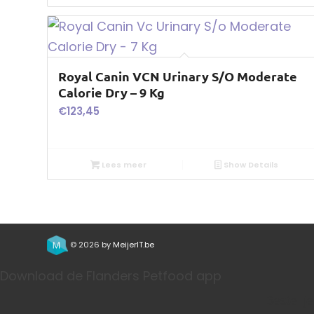
Royal Canin VCN Urinary S/O Moderate
Calorie Dry – 9 Kg
€
123,45
Lees meer
Show Details
© 2026 by
MeijerIT.be
Download de Flanders Petfood app
Bestel j