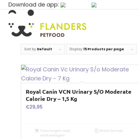
Download de app:
Sort by
Default
Display
15 Products per page
Royal Canin VCN Urinary S/O Moderate
Calorie Dry – 1,5 Kg
€
29,95
Toevoegen aan
Show Details
winkelwagen