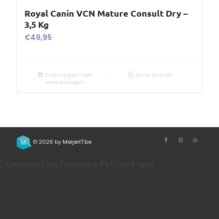
Royal Canin VCN Mature Consult Dry –
3,5 Kg
€
49,95
Toevoegen aan
Show Details
winkelwagen
© 2026 by
MeijerIT.be
Download de Flanders Petfood app
Bestel je favoriete honden- en kattenvoeding sneller
via onze app. Handig voor herhaalbestellingen, je
account en je winkelmandje.