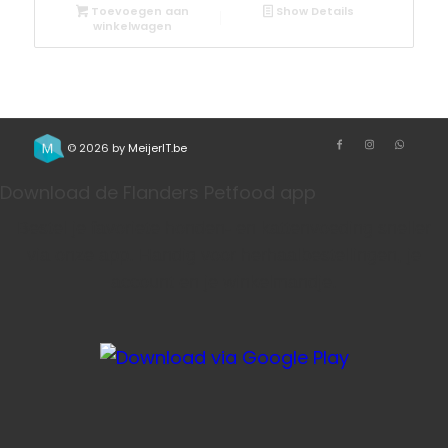
Toevoegen aan
Show Details
winkelwagen
© 2026 by
MeijerIT.be
Download de Flanders Petfood app
Bestel je favoriete honden- en kattenvoeding sneller
via onze app. Handig voor herhaalbestellingen, je
account en je winkelmandje.