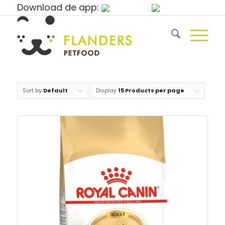
Download de app:
Sort by
Default
Display
15 Products per page