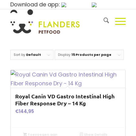
Download de app:
Sort by
Default
Display
15 Products per page
Royal Canin VD Gastro Intestinal High
Fiber Response Dry – 14 Kg
€
144,95
Toevoegen aan
Show Details