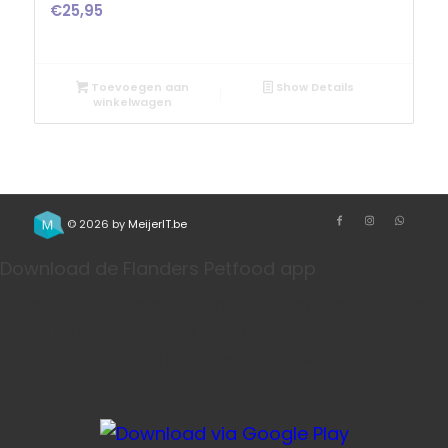
€
25,95
Toevoegen aan
Show Details
winkelwagen
© 2026 by
MeijerIT.be
Download de Flanders Petfood app
Bestel je favoriete honden- en kattenvoeding sneller
via onze app. Handig voor herhaalbestellingen, je
account en je winkelmandje.