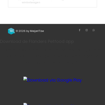
winkelwagen
© 2026 by
MeijerIT.be
Download de Flanders Petfood app
Bestel je favoriete honden- en kattenvoeding sneller
via onze app. Handig voor herhaalbestellingen, je
account en je winkelmandje.