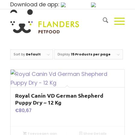
Download de app:
Sort by
Default
Display
15 Products per page
Royal Canin VD German Shepherd
Puppy Dry – 12 Kg
€
80,67
Toevoegen aan
Show Details