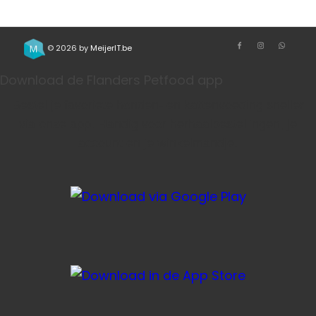
© 2026 by
MeijerIT.be
Download de Flanders Petfood app
Bestel je favoriete honden- en kattenvoeding sneller
via onze app. Handig voor herhaalbestellingen, je
account en je winkelmandje.