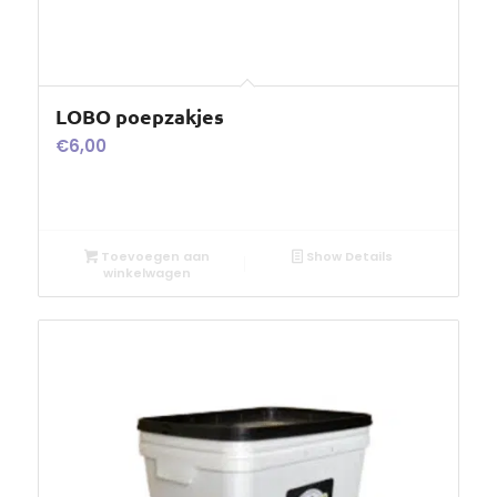
LOBO poepzakjes
€
6,00
Toevoegen aan
Show Details
winkelwagen